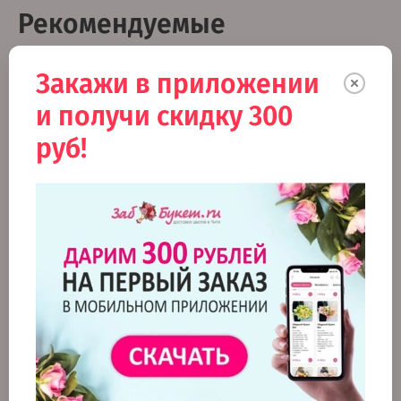
Рекомендуемые
Закажи в приложении
и получи скидку 300
руб!
Конфеты "Raffaello"
Конфеты "Raffaello"
240г
150г
1 990
1 550