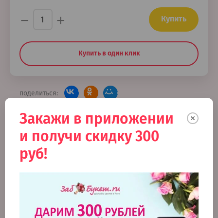
−
+
Купить
Купить в один клик
поделиться:
Закажи в приложении
Отзывы
и получи скидку 300
руб!
Назад