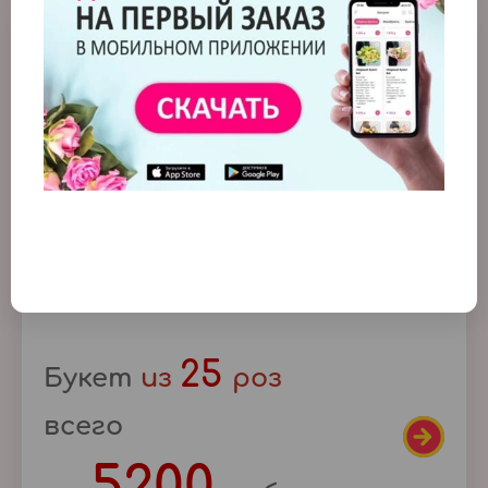
АКЦИЯ
25
Букет
из
роз
всего
5200