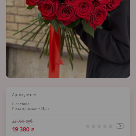
Артикул:
нет
В составе:
Роза красная - 51шт
22 950
руб.
0
19 380